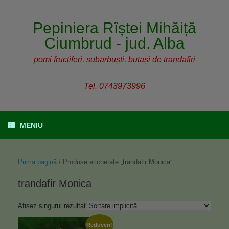
Pepiniera Rîștei Mihăiță
Ciumbrud - jud. Alba
pomi fructiferi, subarbuști, butași de trandafiri
Tel. 0743973996
MENIU
Prima pagină
/ Produse etichetate „trandafir Monica”
trandafir Monica
Afișez singurul rezultat
Reduceri!