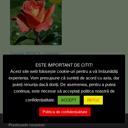
Trandafir MONICA – teahibrid
8,00
lei
7,00
lei
ESTE IMPORTANT DE CITIT!
Acest site web folosește cookie-uri pentru a vă îmbunătăți
Citește mai mult
experiența. Vom presupune că sunteți de acord cu asta, dar
puteți renunța dacă doriți. De asemenea, pentru a putea
continua, este necesar să acceptați politica noastră de
confidențialitate.
ACCEPT
REFUZ
Politica de confidențialitate
Produsele noastre: