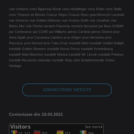
cais Umberto
cires Bigarreau Burlat
cires Hedelfinger
cires Rubin
cires Stella
cires Timpuriu de Bistrita
Coacaz Negru
Coacaz Rosu
gutui Bereczki
Lavanda
mar Generos
mar Golden Delicious
mar Granny Smith
mar Jonathan
mar
Mutsu
Mur
măr Florina
nectarin Flavortop
nectarin Nectared
par Bosc KOBAK
par Conferance
par CURE
par Williams
piersic Cardinal
piersic Dixired
prun
Anna Spath
prun Cacanska Lepotica
prun d'Agen
prun Nectarina
prun
Pescarus
prun Record
prun Tuleu Gras
trandafir Akito
trandafir Golden Delight
trandafir Golden Showers
trandafir Hocus Pocus
trandafir Kronenbourg
trandafir Main Munchen
trandafir Monica
trandafir Mr. Lincoln
trandafir Printesa
trandafir Rixi pentru dulceata
trandafir Virgo
visin Schattenmorelle
Zmeur
Heritage
ADMINISTRARE WEBSITE
Contorizare din 10.03.2021