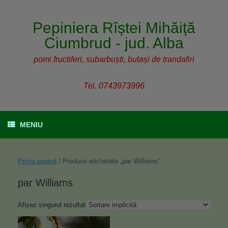
Pepiniera Rîștei Mihăiță
Ciumbrud - jud. Alba
pomi fructiferi, subarbuști, butași de trandafiri
Tel. 0743973996
MENIU
Prima pagină
/ Produse etichetate „par Williams”
par Williams
Afișez singurul rezultat