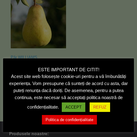
Păr WILLIAMS
12,00
lei
ESTE IMPORTANT DE CITIT!
Acest site web folosește cookie-uri pentru a vă îmbunătăți
Citește mai mult
experiența. Vom presupune că sunteți de acord cu asta, dar
puteți renunța dacă doriți. De asemenea, pentru a putea
continua, este necesar să acceptați politica noastră de
confidențialitate.
ACCEPT
REFUZ
Politica de confidențialitate
Produsele noastre: