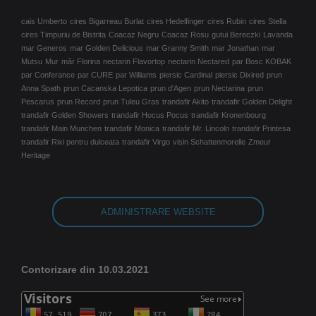
cais Umberto
cires Bigarreau Burlat
cires Hedelfinger
cires Rubin
cires Stella
cires Timpuriu de Bistrita
Coacaz Negru
Coacaz Rosu
gutui Bereczki
Lavanda
mar Generos
mar Golden Delicious
mar Granny Smith
mar Jonathan
mar
Mutsu
Mur
măr Florina
nectarin Flavortop
nectarin Nectared
par Bosc KOBAK
par Conferance
par CURE
par Williams
piersic Cardinal
piersic Dixired
prun
Anna Spath
prun Cacanska Lepotica
prun d'Agen
prun Nectarina
prun
Pescarus
prun Record
prun Tuleu Gras
trandafir Akito
trandafir Golden Delight
trandafir Golden Showers
trandafir Hocus Pocus
trandafir Kronenbourg
trandafir Main Munchen
trandafir Monica
trandafir Mr. Lincoln
trandafir Printesa
trandafir Rixi pentru dulceata
trandafir Virgo
visin Schattenmorelle
Zmeur
Heritage
ADMINISTRARE WEBSITE
Contorizare din 10.03.2021