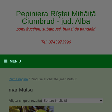
Pepiniera Rîștei Mihăiță
Ciumbrud - jud. Alba
pomi fructiferi, subarbuști, butași de trandafiri
Tel. 0743973996
MENIU
Prima pagină
/ Produse etichetate „mar Mutsu”
mar Mutsu
Afișez singurul rezultat