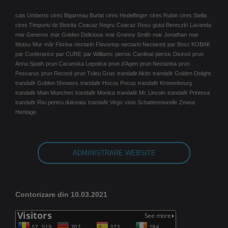
cais Umberto
cires Bigarreau Burlat
cires Hedelfinger
cires Rubin
cires Stella
cires Timpuriu de Bistrita
Coacaz Negru
Coacaz Rosu
gutui Bereczki
Lavanda
mar Generos
mar Golden Delicious
mar Granny Smith
mar Jonathan
mar
Mutsu
Mur
măr Florina
nectarin Flavortop
nectarin Nectared
par Bosc KOBAK
par Conferance
par CURE
par Williams
piersic Cardinal
piersic Dixired
prun
Anna Spath
prun Cacanska Lepotica
prun d'Agen
prun Nectarina
prun
Pescarus
prun Record
prun Tuleu Gras
trandafir Akito
trandafir Golden Delight
trandafir Golden Showers
trandafir Hocus Pocus
trandafir Kronenbourg
trandafir Main Munchen
trandafir Monica
trandafir Mr. Lincoln
trandafir Printesa
trandafir Rixi pentru dulceata
trandafir Virgo
visin Schattenmorelle
Zmeur
Heritage
ADMINISTRARE WEBSITE
Contorizare din 10.03.2021