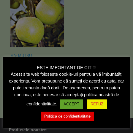
Măr MUTSU
12,00
lei
ESTE IMPORTANT DE CITIT!
Acest site web folosește cookie-uri pentru a vă îmbunătăți
Citește mai mult
experiența. Vom presupune că sunteți de acord cu asta, dar
puteți renunța dacă doriți. De asemenea, pentru a putea
continua, este necesar să acceptați politica noastră de
confidențialitate.
ACCEPT
REFUZ
Politica de confidențialitate
Produsele noastre: