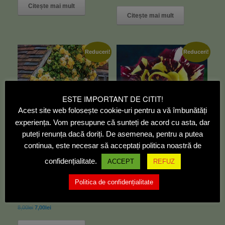
Citește mai mult
Citește mai mult
Reduceri!
Reduceri!
ESTE IMPORTANT DE CITIT!
Acest site web folosește cookie-uri pentru a vă îmbunătăți
experiența. Vom presupune că sunteți de acord cu asta, dar
puteți renunța dacă doriți. De asemenea, pentru a putea
continua, este necesar să acceptați politica noastră de
Trandafir HOCUS POCUS
confidențialitate.
ACCEPT
REFUZ
8,00
lei
7,00
lei
Trandafir GOLDEN SHOWERS
Politica de confidențialitate
Citește mai mult
– urcător
Evaluat la
8,00
lei
7,00
lei
5.00
din 5