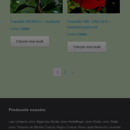
Trandafir MONICA – teahibrid
Trandafir MR. LINCOLN –
teahibrid parfumat
8,00
lei
7,00
lei
8,00
lei
7,00
lei
Citește mai mult
Citește mai mult
1
2
→
Produsele noastre:
cais Umberto
cires Bigarreau Burlat
cires Hedelfinger
cires Rubin
cires Stella
cires Timpuriu de Bistrita
Coacaz Negru
Coacaz Rosu
gutui Bereczki
Lavanda