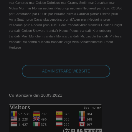
mar Generos
mar Golden Delicious
mar Granny Smith
mar Jonathan
mar
Mutsu
Mur
măr Florina
nectarin Flavortop
nectarin Nectared
par Bosc KOBAK
par Conferance
par CURE
par Williams
piersic Cardinal
piersic Dixired
prun
Anna Spath
prun Cacanska Lepotica
prun d'Agen
prun Nectarina
prun
Pescarus
prun Record
prun Tuleu Gras
trandafir Akito
trandafir Golden Delight
trandafir Golden Showers
trandafir Hocus Pocus
trandafir Kronenbourg
trandafir Main Munchen
trandafir Monica
trandafir Mr. Lincoln
trandafir Printesa
trandafir Rixi pentru dulceata
trandafir Virgo
visin Schattenmorelle
Zmeur
Heritage
ADMINISTRARE WEBSITE
Contorizare din 10.03.2021