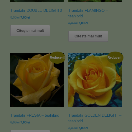
Trandafir DOUBLE DELIGHT0
Trandafir FLAMINGO –
teahibrid
8,00
lei
7,00
lei
8,00
lei
7,00
lei
Citește mai mult
Citește mai mult
Reduceri!
Reduceri!
Trandafir FRESIA – teahibrid
Trandafir GOLDEN DELIGHT –
teahibrid
8,00
lei
7,00
lei
8,00
lei
7,00
lei