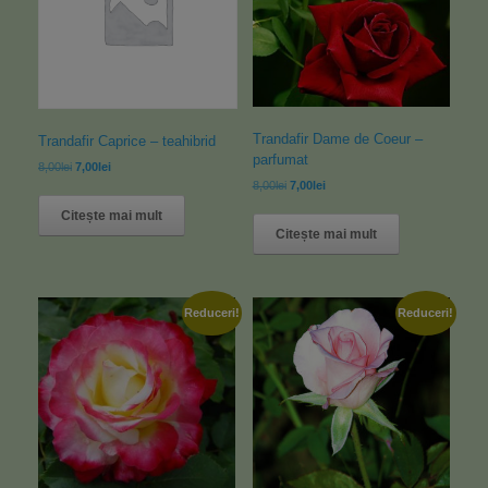
Trandafir Dame de Coeur –
Trandafir Caprice – teahibrid
parfumat
8,00
lei
7,00
lei
8,00
lei
7,00
lei
Citește mai mult
Citește mai mult
Reduceri!
Reduceri!