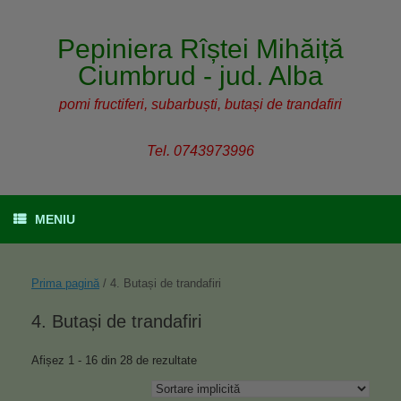
Pepiniera Rîștei Mihăiță
Ciumbrud - jud. Alba
pomi fructiferi, subarbuști, butași de trandafiri
Tel. 0743973996
MENIU
Prima pagină
/ 4. Butași de trandafiri
4. Butași de trandafiri
Afișez 1 - 16 din 28 de rezultate