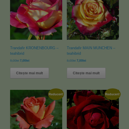
Trandafir KRONENBOURG –
Trandafir MAIN MUNCHEN –
teahibrid
teahibrid
8,00
lei
7,00
lei
8,00
lei
7,00
lei
Citește mai mult
Citește mai mult
Reduceri!
Reduceri!