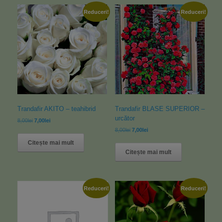
Reduceri!
Reduceri!
Trandafir AKITO – teahibrid
Trandafir BLASE SUPERIOR –
urcător
8,00
lei
7,00
lei
8,00
lei
7,00
lei
Citește mai mult
Citește mai mult
Reduceri!
Reduceri!